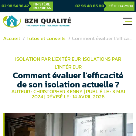
FINISTÈRE
02 98 54 36 42
02 96 48 85 80
CÔTE D'ARMOR
MORBIHAN
Accueil
Tutos et conseils
Comment évaluer l’efficacité de son isolation actuelle ?
ISOLATION PAR L'EXTÉRIEUR
,
ISOLATIONS PAR
L'INTÉRIEUR
Comment évaluer l’efficacité
de son isolation actuelle ?
AUTEUR : CHRISTOPHER KENNY
|
PUBLIÉ LE : 3 MAI
2024
|
RÉVISÉ LE : 14 AVRIL 2026