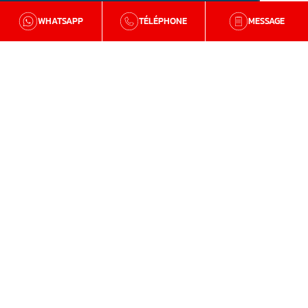
WHATSAPP
TÉLÉPHONE
MESSAGE
BZH Qualité
Qui sommes-nous
Nos agences en Bretagne
Avis clients
Tutos et conseils
Recrutement
Zone d'intervention
Traitement de la mérule
Charpente
Traitement de l’humidité