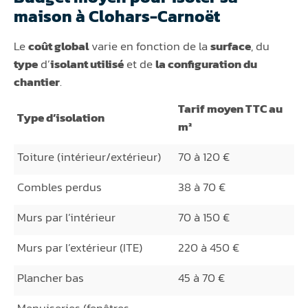
maison à Clohars-Carnoët
Le
coût global
varie en fonction de la
surface
, du
type
d’
isolant utilisé
et de
la configuration du
chantier
.
Tarif moyen TTC au
Type d’isolation
m²
Toiture (intérieur/extérieur)
70 à 120 €
Combles perdus
38 à 70 €
Murs par l’intérieur
70 à 150 €
Murs par l’extérieur (ITE)
220 à 450 €
Plancher bas
45 à 70 €