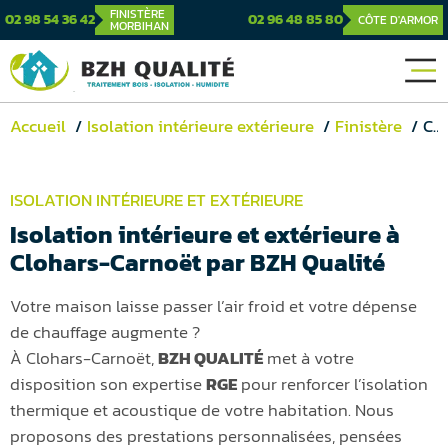
FINISTÈRE
02 98 54 36 42
02 96 48 85 80
CÔTE D'ARMOR
MORBIHAN
Accueil
Isolation intérieure extérieure
Finistère
Clohars-Carnoët
ISOLATION INTÉRIEURE ET EXTÉRIEURE
Isolation intérieure et extérieure à
Clohars-Carnoët par BZH Qualité
Votre maison laisse passer l’air froid et votre dépense
de chauffage augmente ?
À Clohars-Carnoët,
BZH QUALITÉ
met à votre
disposition son expertise
RGE
pour renforcer l’isolation
thermique et acoustique de votre habitation. Nous
proposons des prestations personnalisées, pensées