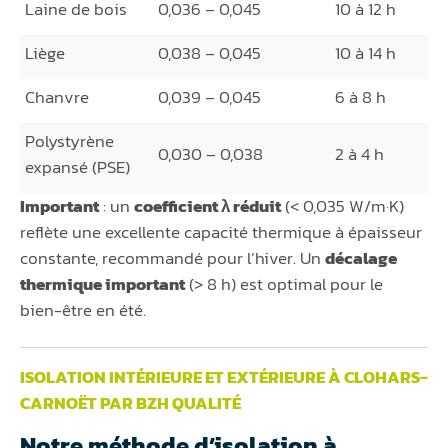
Laine de bois
0,036 – 0,045
10 à 12 h
Liège
0,038 – 0,045
10 à 14 h
Chanvre
0,039 – 0,045
6 à 8 h
Polystyrène
0,030 – 0,038
2 à 4 h
expansé (PSE)
Important
: un
coefficient λ réduit
(< 0,035 W/m·K)
reflète une excellente capacité thermique à épaisseur
constante, recommandé pour l’hiver. Un
décalage
thermique important
(> 8 h) est optimal pour le
bien-être en été.
ISOLATION INTÉRIEURE ET EXTÉRIEURE À CLOHARS-
CARNOËT PAR BZH QUALITÉ
Notre méthode d’isolation à