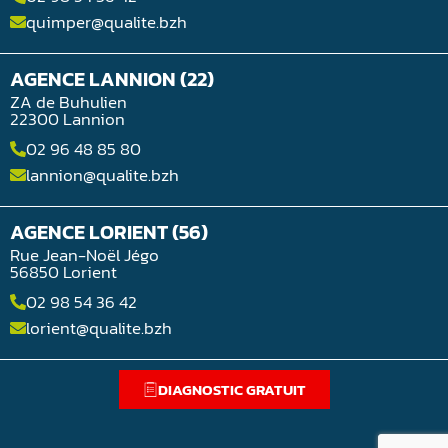
quimper@qualite.bzh
AGENCE LANNION (22)
ZA de Buhulien
22300 Lannion
02 96 48 85 80
lannion@qualite.bzh
AGENCE LORIENT (56)
Rue Jean-Noël Jégo
56850 Lorient
02 98 54 36 42
lorient@qualite.bzh
DIAGNOSTIC GRATUIT