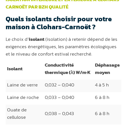
CARNOËT PAR BZH QUALITÉ
Quels isolants choisir pour votre
maison à Clohars-Carnoët ?
Le choix d’
isolant
(isolation) à retenir dépend de les
exigences énergétiques, les paramètres écologiques
et le niveau de confort estival recherché.
Conductivité
Déphasage
Isolant
thermique (λ) W/m·K
moyen
Laine de verre
0,032 – 0,040
4 à 5 h
Laine de roche
0,033 – 0,040
6 à 8 h
Ouate de
0,038 – 0,043
6 à 8 h
cellulose