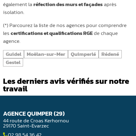
également la
réfection des murs et façades
après
isolation.
(*) Parcourez la liste de nos agences pour comprendre
les
certifications et qualifications RGE
de chaque
agence.
Guidel
Moëlan-sur-Mer
Quimperlé
Rédené
Gestel
Les derniers avis vérifiés sur notre
travail
AGENCE QUIMPER (29)
44 route de Croas Kerhornou
29170 Saint-Evarzec
02 98 54 36 42