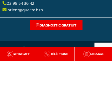
02 98 54 36 42
lorient@qualite.bzh
DIAGNOSTIC GRATUIT
WHATSAPP
TÉLÉPHONE
MESSAGE
BZH Qualité
Qui sommes-nous
Nos agences en Bretagne
Avis clients
Tutos et conseils