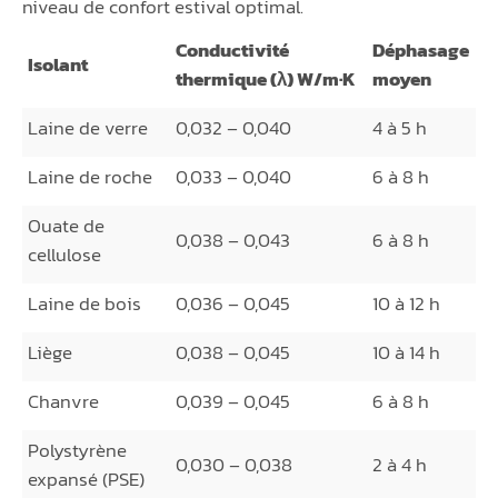
niveau de confort estival optimal.
Conductivité
Déphasage
Isolant
thermique (λ) W/m·K
moyen
Laine de verre
0,032 – 0,040
4 à 5 h
Laine de roche
0,033 – 0,040
6 à 8 h
Ouate de
0,038 – 0,043
6 à 8 h
cellulose
Laine de bois
0,036 – 0,045
10 à 12 h
Liège
0,038 – 0,045
10 à 14 h
Chanvre
0,039 – 0,045
6 à 8 h
Polystyrène
0,030 – 0,038
2 à 4 h
expansé (PSE)