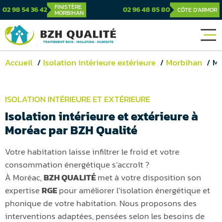
FINISTÈRE
02 98 54 36 42
02 96 48 85 80
CÔTE D'ARMOR
MORBIHAN
Accueil
Isolation intérieure extérieure
Morbihan
Mor
ISOLATION INTÉRIEURE ET EXTÉRIEURE
Isolation intérieure et extérieure à
Moréac par BZH Qualité
Votre habitation laisse infiltrer le froid et votre
consommation énergétique s’accroît ?
À Moréac,
BZH QUALITÉ
met à votre disposition son
expertise
RGE
pour améliorer l’isolation énergétique et
phonique de votre habitation. Nous proposons des
interventions adaptées, pensées selon les besoins de