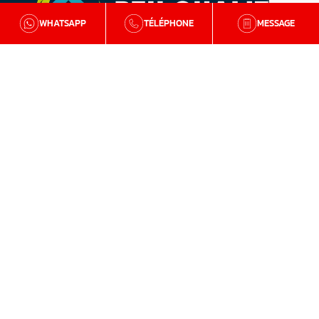
WHATSAPP
TÉLÉPHONE
MESSAGE
BZH Qualité
Qui sommes-nous
Nos agences en Bretagne
Avis clients
Tutos et conseils
Recrutement
Zone d'intervention
Traitement de la mérule
Charpente
Traitement de l’humidité
Isolation et aménagement de combles