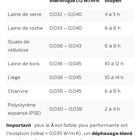
thermique (λ) W/m·K
moyen
Laine de verre
0,032 – 0,040
4 à 5 h
Laine de roche
0,033 – 0,040
6 à 8 h
Ouate de
0,038 – 0,043
6 à 8 h
cellulose
Laine de bois
0,036 – 0,045
10 à 12 h
Liège
0,038 – 0,045
10 à 14 h
Chanvre
0,039 – 0,045
6 à 8 h
Polystyrène
0,030 – 0,038
2 à 4 h
expansé (PSE)
Important
: plus le
λ
est faible, plus performante est
l’isolation (idéal < 0,035 W/m·K) ; un
déphasage élevé