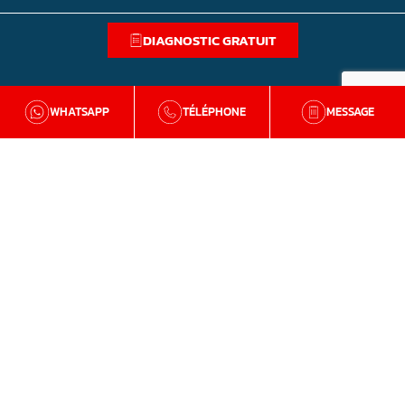
DIAGNOSTIC GRATUIT
WHATSAPP
TÉLÉPHONE
MESSAGE
BZH Qualité
Qui sommes-nous
Nos agences en Bretagne
Avis clients
Tutos et conseils
Recrutement