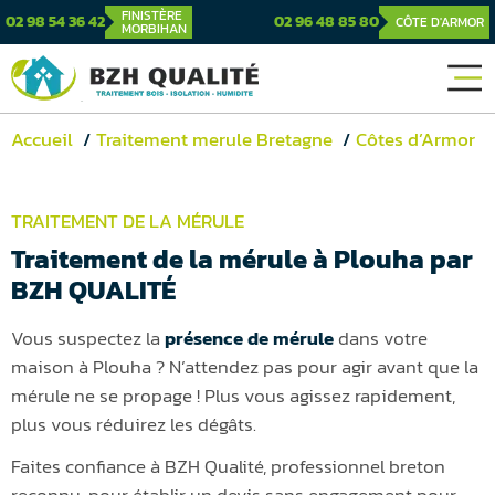
FINISTÈRE
02 98 54 36 42
02 96 48 85 80
CÔTE D'ARMOR
MORBIHAN
Accueil
Traitement merule Bretagne
Côtes d’Armor
TRAITEMENT DE LA MÉRULE
Traitement de la mérule à Plouha par
BZH QUALITÉ
Vous suspectez la
présence de mérule
dans votre
maison à Plouha ? N’attendez pas pour agir avant que la
mérule ne se propage ! Plus vous agissez rapidement,
plus vous réduirez les dégâts.
Faites confiance à BZH Qualité, professionnel breton
reconnu, pour établir un devis sans engagement pour