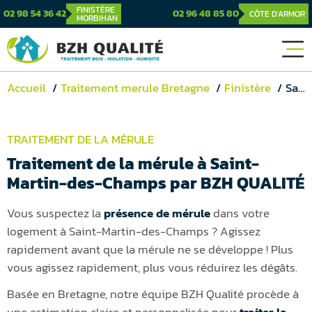
FINISTÈRE
02 98 54 36 42
02 96 48 85 80
CÔTE D'ARMOR
MORBIHAN
Accueil
Traitement merule Bretagne
Finistère
Saint-Martin-des-Champs
TRAITEMENT DE LA MÉRULE
Traitement de la mérule à Saint-
Martin-des-Champs par BZH QUALITÉ
Vous suspectez la
présence de mérule
dans votre
logement à Saint-Martin-des-Champs ? Agissez
rapidement avant que la mérule ne se développe ! Plus
vous agissez rapidement, plus vous réduirez les dégâts.
Basée en Bretagne, notre équipe BZH Qualité procède à
une estimation claire et personnalisée pour
traiter la