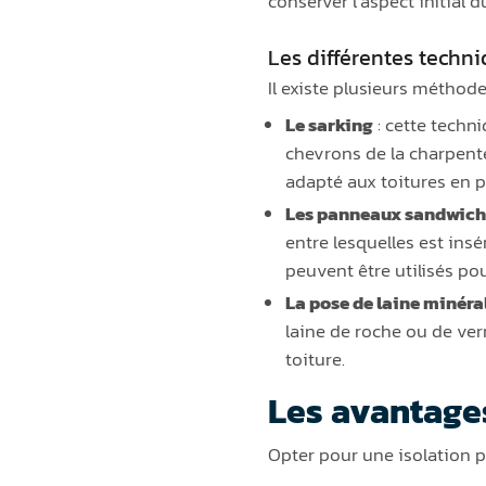
conserver l’aspect initial
Les différentes techni
Il existe plusieurs méthodes
Le sarking
: cette techni
chevrons de la charpente
adapté aux toitures en p
Les panneaux sandwich
entre lesquelles est ins
peuvent être utilisés pou
La pose de laine minéra
laine de roche ou de verr
toiture.
Les avantages 
Opter pour une isolation pa