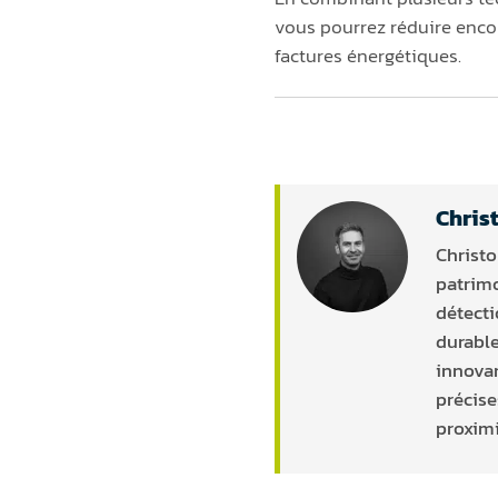
vous pourrez réduire encor
factures énergétiques.
Chris
Christo
patrimo
détecti
durable
innovan
précise
proximi