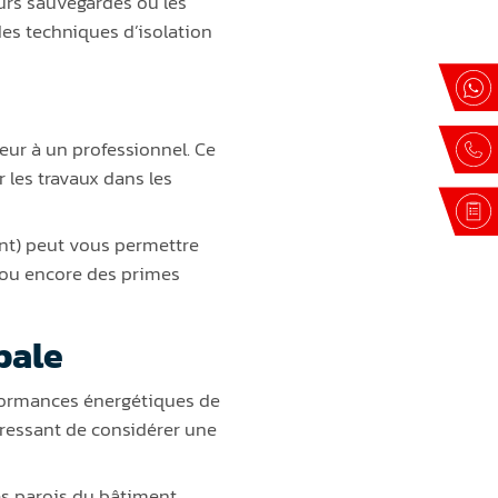
eurs sauvegardés ou les
des techniques d’isolation
ieur à un professionnel. Ce
r les travaux dans les
ent) peut vous permettre
) ou encore des primes
obale
erformances énergétiques de
téressant de considérer une
s parois du bâtiment,