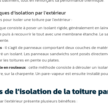
 du bâtiment, tout en renforçant sa performance thermique.
ques d’isolation par l’extérieur
 pour isoler une toiture par l’extérieur :
que consiste à poser un isolant rigide, généralement en laine
 puis à recouvrir le tout avec une membrane étanche. Le sa
ente.
s
: il s’agit de panneaux comportant deux couches de matéria
éré un isolant. Les panneaux sandwichs sont posés directem
r les toitures en pente ou plates.
le en rouleaux
: cette méthode consiste à dérouler un isola
e, sur la charpente. Un pare-vapeur est ensuite installé pour
de l’isolation de la toiture pa
r l’extérieur présente plusieurs bénéfices :