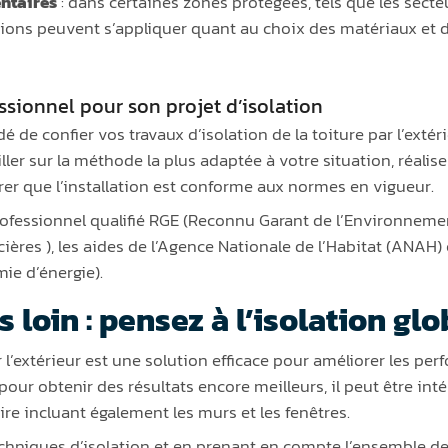
entaires
: dans certaines zones protégées, tels que les sect
ictions peuvent s’appliquer quant au choix des matériaux et 
ssionnel pour son projet d’isolation
de confier vos travaux d’isolation de la toiture par l’extér
ler sur la méthode la plus adaptée à votre situation, réalise
urer que l’installation est conforme aux normes en vigueur.
professionnel qualifié RGE (Reconnu Garant de l’Environnem
cières ), les aides de l’Agence Nationale de l’Habitat (ANAH
mie d’énergie).
s loin : pensez à l’isolation gl
ar l’extérieur est une solution efficace pour améliorer les p
pour obtenir des résultats encore meilleurs, il peut être in
dire incluant également les murs et les fenêtres.
chniques d’isolation et en prenant en compte l’ensemble de