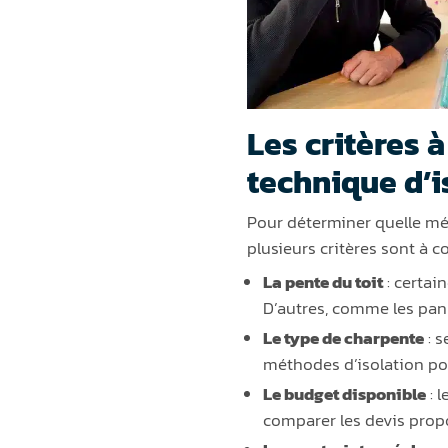
Les critères 
technique d’i
Pour déterminer quelle méth
plusieurs critères sont à co
La pente du toit
: certai
D’autres, comme les pann
Le type de charpente
: s
méthodes d’isolation pou
Le budget disponible
: 
comparer les devis propo