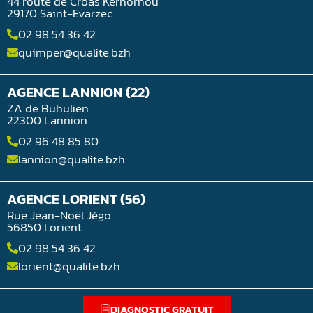
44 route de Croas Kerhornou
29170 Saint-Evarzec
02 98 54 36 42
quimper@qualite.bzh
AGENCE LANNION (22)
ZA de Buhulien
22300 Lannion
02 96 48 85 80
lannion@qualite.bzh
AGENCE LORIENT (56)
Rue Jean-Noël Jégo
56850 Lorient
02 98 54 36 42
lorient@qualite.bzh
DIAGNOSTIC GRATUIT