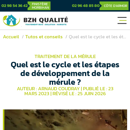
FINISTÈRE
02 98 54 36 42
02 96 48 85 80
CÔTE D'ARMOR
MORBIHAN
Accueil
Tutos et conseils
Quel est le cycle et les étapes de développement de la mérule ?
TRAITEMENT DE LA MÉRULE
Quel est le cycle et les étapes
de développement de la
mérule ?
AUTEUR : ARNAUD COUDRAY
|
PUBLIÉ LE : 23
MARS 2023
|
RÉVISÉ LE : 25 JUIN 2026