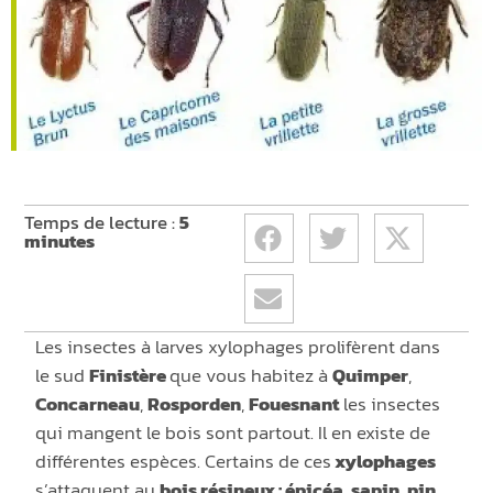
Temps de lecture :
5
minutes
Les insectes à larves xylophages prolifèrent dans
le sud
Finistère
que vous habitez à
Quimper
,
Concarneau
,
Rosporden
,
Fouesnant
les insectes
qui mangent le bois sont partout. Il en existe de
différentes espèces. Certains de ces
xylophages
s’attaquent au
bois résineux : épicéa, s
apin
, pin