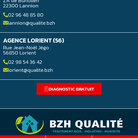
ZA de Buhulien
22300 Lannion
02 96 48 85 80
lannion@qualite.bzh
AGENCE LORIENT (56)
Rue Jean-Noël Jégo
56850 Lorient
02 98 54 36 42
lorient@qualite.bzh
DIAGNOSTIC GRATUIT