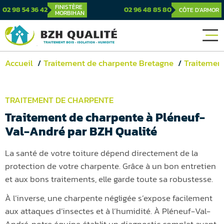
FINISTÈRE
02 98 54 36 42
02 96 48 85 80
CÔTE D'ARMOR
MORBIHAN
Accueil
Traitement de charpente Bretagne
Traitement
TRAITEMENT DE CHARPENTE
Traitement de charpente à Pléneuf-
Val-André par BZH Qualité
La santé de votre toiture dépend directement de la
protection de votre charpente. Grâce à un bon entretien
et aux bons traitements, elle garde toute sa robustesse.
À l’inverse, une charpente négligée s’expose facilement
aux attaques d’insectes et à l’humidité. À Pléneuf-Val-
André, notre équipe établit un diagnostic complet avant