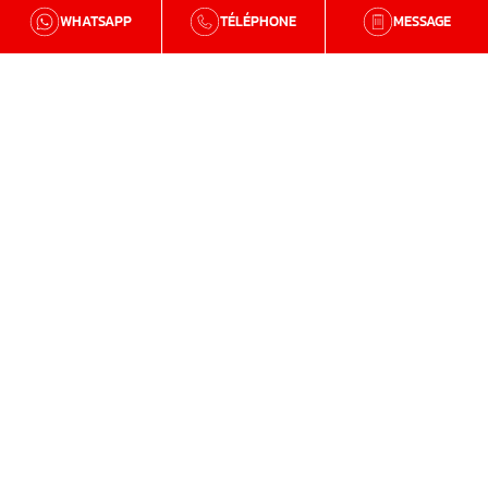
WHATSAPP
TÉLÉPHONE
MESSAGE
BZH Qualité
Qui sommes-nous
Nos agences en Bretagne
Avis clients
Tutos et conseils
Recrutement
Zone d'intervention
Traitement de la mérule
Charpente
Traitement de l’humidité
Isolation et aménagement de combles
Isolation intérieure et extérieure
Fenêtre de toit / velux