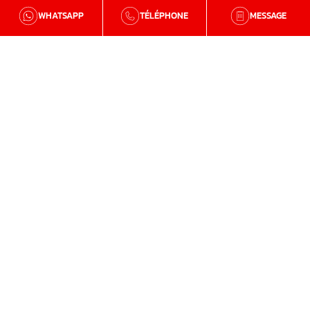
WHATSAPP
TÉLÉPHONE
MESSAGE
BZH Qualité
Qui sommes-nous
Nos agences en Bretagne
Avis clients
Tutos et conseils
Recrutement
Zone d'intervention
Traitement de la mérule
Charpente
Traitement de l’humidité