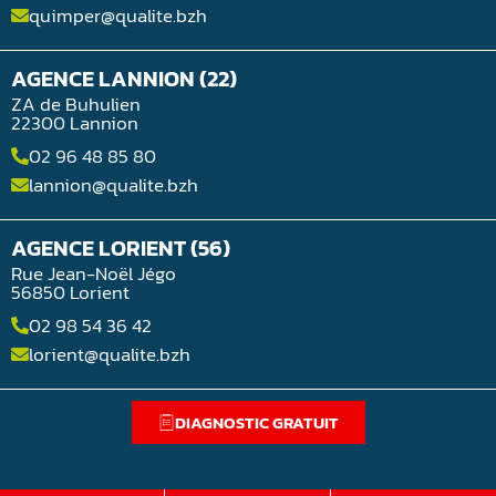
quimper@qualite.bzh
AGENCE LANNION (22)
ZA de Buhulien
22300 Lannion
02 96 48 85 80
lannion@qualite.bzh
AGENCE LORIENT (56)
Rue Jean-Noël Jégo
56850 Lorient
02 98 54 36 42
lorient@qualite.bzh
DIAGNOSTIC GRATUIT