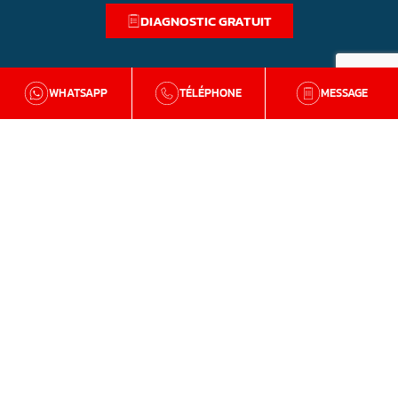
DIAGNOSTIC GRATUIT
WHATSAPP
TÉLÉPHONE
MESSAGE
BZH Qualité
Qui sommes-nous
Nos agences en Bretagne
Avis clients
Tutos et conseils
Recrutement
Zone d'intervention