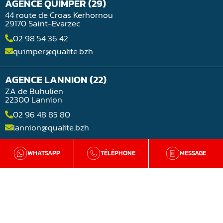
AGENCE QUIMPER (29)
44 route de Croas Kerhornou
29170 Saint-Evarzec
02 98 54 36 42
quimper@qualite.bzh
AGENCE LANNION (22)
ZA de Buhulien
22300 Lannion
02 96 48 85 80
lannion@qualite.bzh
WHATSAPP
TÉLÉPHONE
MESSAGE
AGENCE LORIENT (56)
Rue Jean-Noël Jégo
56850 Lorient
02 98 54 36 42
lorient@qualite.bzh