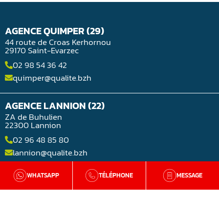
AGENCE QUIMPER (29)
44 route de Croas Kerhornou
29170 Saint-Evarzec
02 98 54 36 42
quimper@qualite.bzh
AGENCE LANNION (22)
ZA de Buhulien
22300 Lannion
02 96 48 85 80
lannion@qualite.bzh
WHATSAPP
TÉLÉPHONE
MESSAGE
AGENCE LORIENT (56)
Rue Jean-Noël Jégo
56850 Lorient
02 98 54 36 42