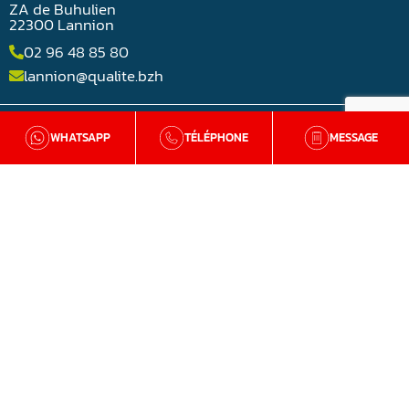
ZA de Buhulien
22300 Lannion
02 96 48 85 80
lannion@qualite.bzh
AGENCE LORIENT (56)
WHATSAPP
TÉLÉPHONE
MESSAGE
Rue Jean-Noël Jégo
56850 Lorient
02 98 54 36 42
lorient@qualite.bzh
DIAGNOSTIC GRATUIT