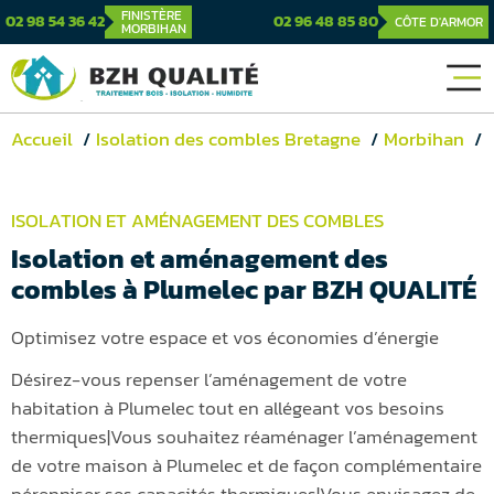
FINISTÈRE
02 98 54 36 42
02 96 48 85 80
CÔTE D'ARMOR
MORBIHAN
Accueil
Isolation des combles Bretagne
Morbihan
ISOLATION ET AMÉNAGEMENT DES COMBLES
Isolation et aménagement des
combles à Plumelec par BZH QUALITÉ
Optimisez votre espace et vos économies d’énergie
Désirez-vous repenser l’aménagement de votre
habitation à Plumelec tout en allégeant vos besoins
thermiques|Vous souhaitez réaménager l’aménagement
de votre maison à Plumelec et de façon complémentaire
pérenniser ses capacités thermiques|Vous envisagez de