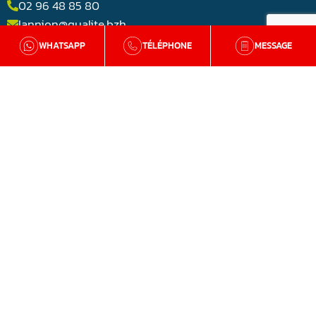
02 96 48 85 80
lannion@qualite.bzh
WHATSAPP
TÉLÉPHONE
MESSAGE
AGENCE LORIENT (56)
Rue Jean-Noël Jégo
56850 Lorient
02 98 54 36 42
lorient@qualite.bzh
DIAGNOSTIC GRATUIT