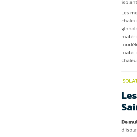
isolan
Les me
chaleu
global
matéri
modèle
matéri
chaleu
ISOLA
Les
Sai
De mul
d’isol