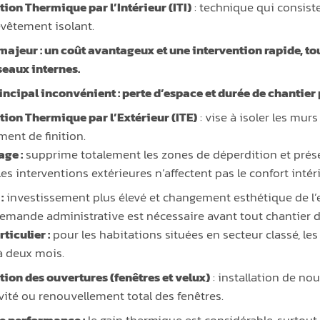
ation Thermique par l’Intérieur (ITI)
: technique qui consiste
evêtement isolant.
majeur :
un coût avantageux et une intervention rapide, tou
seaux internes.
incipal inconvénient :
perte d’espace et durée de chantier
ation Thermique par l’Extérieur (ITE)
: vise à isoler les murs
ment de finition.
ge :
supprime totalement les zones de déperdition et préser
les interventions extérieures n’affectent pas le confort intér
:
investissement plus élevé et changement esthétique de l’
mande administrative est nécessaire avant tout chantier d’
ticulier :
pour les habitations situées en secteur classé, 
à deux mois.
ation des ouvertures (fenêtres et velux)
: installation de nou
vité ou renouvellement total des fenêtres.