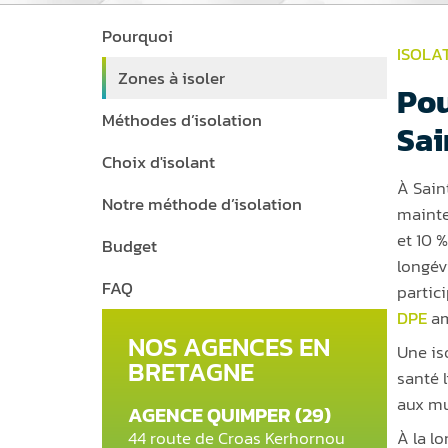
Pourquoi
ISOLA
Zones à isoler
Pou
Méthodes d’isolation
Sai
Choix d'isolant
À Sain
Notre méthode d’isolation
mainte
et 10 %
Budget
longév
FAQ
partic
DPE
am
NOS AGENCES EN
Une is
BRETAGNE
santé 
aux mur
AGENCE QUIMPER (29)
44 route de Croas Kerhornou
À la l