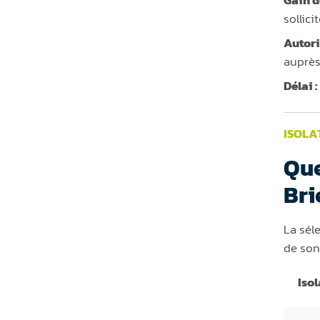
Gain d
sollici
Autori
auprès
Délai :
ISOLA
Que
Bri
La sél
de son
Isol