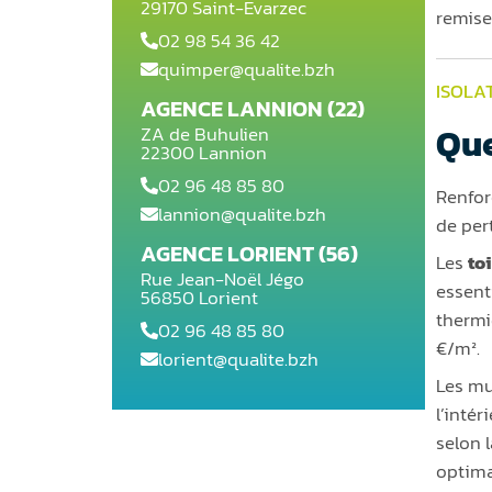
29170 Saint-Evarzec
remise
02 98 54 36 42
quimper@qualite.bzh
ISOLA
AGENCE LANNION (22)
Que
ZA de Buhulien
22300 Lannion
02 96 48 85 80
Renfor
lannion@qualite.bzh
de per
AGENCE LORIENT (56)
Les
to
Rue Jean-Noël Jégo
essenti
56850 Lorient
thermi
02 96 48 85 80
€/m².
lorient@qualite.bzh
Les mu
l’intér
selon 
optima