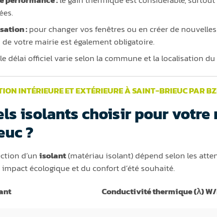
e performance :
le gain thermique est considérable, surtout 
tées.
sation :
pour changer vos fenêtres ou en créer de nouvelles,
 de votre mairie est également obligatoire.
le délai officiel varie selon la commune et la localisation d
TION INTÉRIEURE ET EXTÉRIEURE À SAINT-BRIEUC PAR B
ls isolants choisir pour votre
euc ?
ection d’un
isolant
(matériau isolant) dépend selon les att
 impact écologique et du confort d’été souhaité.
ant
Conductivité thermique (λ) W