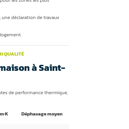
pour les zones les plus
 une déclaration de travaux
u logement.
ZH QUALITÉ
 maison à Saint-
entes de performance thermique,
/m·K
Déphasage moyen