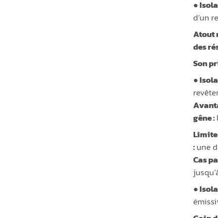
● Isol
d’un r
Atout 
des ré
Son pr
● Isol
revête
Avanta
gêne :
Limite 
:
une de
Cas par
jusqu’
● Isol
émissi