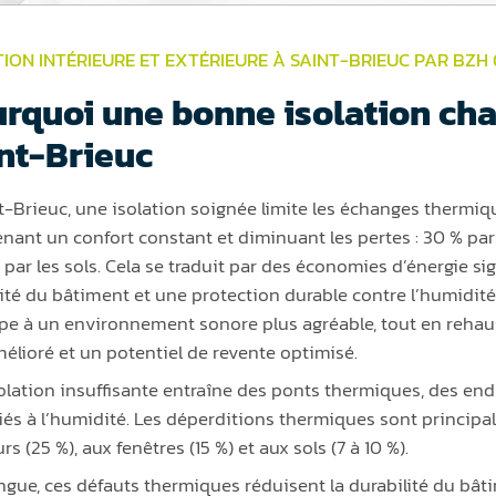
TION INTÉRIEURE ET EXTÉRIEURE À SAINT-BRIEUC PAR BZH
rquoi une bonne isolation cha
nt-Brieuc
t-Brieuc, une isolation soignée limite les échanges thermique
nant un confort constant et diminuant les pertes : 30 % par 
 par les sols. Cela se traduit par des économies d’énergie sig
ité du bâtiment et une protection durable contre l’humidité 
ipe à un environnement sonore plus agréable, tout en rehau
élioré et un potentiel de revente optimisé.
olation insuffisante entraîne des ponts thermiques, des end
liés à l’humidité. Les déperditions thermiques sont principal
s (25 %), aux fenêtres (15 %) et aux sols (7 à 10 %).
ongue, ces défauts thermiques réduisent la durabilité du bâ