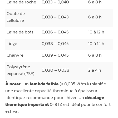
Laine de roche
0,033 – 0,040
6 à 8 h
Ouate de
0,038 – 0,043
6 à 8 h
cellulose
Laine de bois
0,036 – 0,045
10 à 12 h
Liège
0,038 – 0,045
10 à 14 h
Chanvre
0,039 – 0,045
6 à 8 h
Polystyrène
0,030 – 0,038
2 à 4 h
expansé (PSE)
À noter
: un
lambda faible
(< 0,035 W/m·K) signifie
une excellente capacité thermique à épaisseur
identique, recommandé pour l’hiver. Un
décalage
thermique important
(> 8 h) est idéal pour le confort
estival.