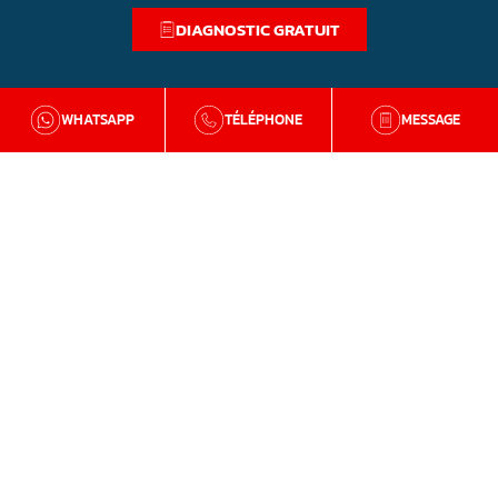
DIAGNOSTIC GRATUIT
WHATSAPP
TÉLÉPHONE
MESSAGE
BZH Qualité
Qui sommes-nous
Nos agences en Bretagne
Avis clients
Tutos et conseils
Recrutement
Zone d'intervention