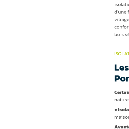
isolat
d’une 
vitrag
confor
bois s
ISOLA
Les
Po
Certai
nature
● Isol
maiso
Avanta