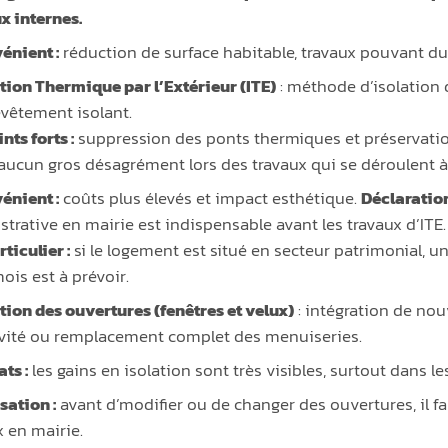
x internes.
énient :
réduction de surface habitable, travaux pouvant du
ation Thermique par l’Extérieur (ITE)
: méthode d’isolation 
evêtement isolant.
nts forts :
suppression des ponts thermiques et préservation 
aucun gros désagrément lors des travaux qui se déroulent à l
énient :
coûts plus élevés et impact esthétique.
Déclaration
strative en mairie est indispensable avant les travaux d’ITE.
ticulier :
si le logement est situé en secteur patrimonial, 
ois est à prévoir.
ation des ouvertures (fenêtres et velux)
: intégration de nou
vité ou remplacement complet des menuiseries.
ts :
les gains en isolation sont très visibles, surtout dans l
sation :
avant d’modifier ou de changer des ouvertures, il fa
x en mairie.