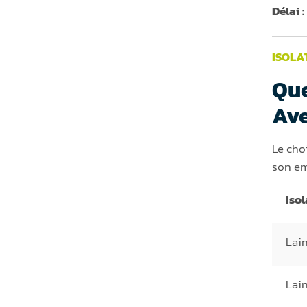
Délai :
ISOLA
Que
Ave
Le cho
son em
Isol
Lain
Lai