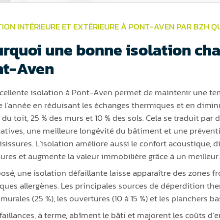
TION INTÉRIEURE ET EXTÉRIEURE À PONT-AVEN PAR BZH Q
rquoi une bonne isolation cha
nt-Aven
cellente isolation à Pont-Aven permet de maintenir une t
e l’année en réduisant les échanges thermiques et en dimin
 du toit, 25 % des murs et 10 % des sols. Cela se traduit par
icatives, une meilleure longévité du bâtiment et une préventi
isissures. L’isolation améliore aussi le confort acoustique,
eures et augmente la valeur immobilière grâce à un meilleur.
posé, une isolation défaillante laisse apparaître des zones fr
ques allergènes. Les principales sources de déperdition therm
murales (25 %), les ouvertures (10 à 15 %) et les planchers bas
faillances, à terme, abîment le bâti et majorent les coûts d’e