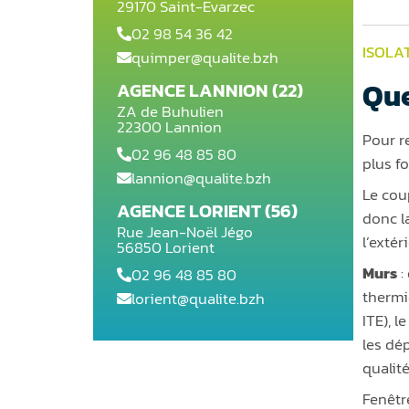
29170 Saint-Evarzec
02 98 54 36 42
ISOLA
quimper@qualite.bzh
Que
AGENCE LANNION (22)
ZA de Buhulien
22300 Lannion
Pour re
02 96 48 85 80
plus f
lannion@qualite.bzh
Le cou
AGENCE LORIENT (56)
donc l
Rue Jean-Noël Jégo
l’exté
56850 Lorient
Murs
:
02 96 48 85 80
thermiq
lorient@qualite.bzh
ITE), l
les dép
qualit
Fenêtre