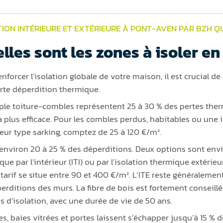
TION INTÉRIEURE ET EXTÉRIEURE À PONT-AVEN PAR BZH Q
lles sont les zones à isoler en 
nforcer l’isolation globale de votre maison, il est crucial de
orte déperdition thermique.
ple toiture-combles représentent 25 à 30 % des pertes therm
a plus efficace. Pour les combles perdus, habitables ou une i
rieur type sarking, comptez de 25 à 120 €/m².
 environ 20 à 25 % des déperditions. Deux options sont envis
ue par l’intérieur (ITI) ou par l’isolation thermique extérieur
e tarif se situe entre 90 et 400 €/m². L’ITE reste généraleme
erditions des murs. La fibre de bois est fortement conseillée 
és d’isolation, avec une durée de vie de 50 ans.
s, baies vitrées et portes laissent s’échapper jusqu’à 15 % de