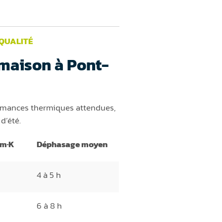
 QUALITÉ
 maison à Pont-
formances thermiques attendues,
d’été.
/m·K
Déphasage moyen
4 à 5 h
6 à 8 h