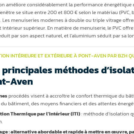
ion améliore considérablement la performance énergétique
fenêtre se situe entre 200 et 800 € selon le matériau (PVC, b
e. Les menuiseries modernes à double ou triple vitrage offre
t intérieur supérieur. En matière de menuiserie, le PVC offre
éduit par son aspect naturel, et l’aluminium séduit par sa lo
TION INTÉRIEURE ET EXTÉRIEURE À PONT-AVEN PAR BZH Q
 principales méthodes d’isolat
nt-Aven
nes
procédés visent à accroître le confort thermique du bâti
 du bâtiment, des moyens financiers et des attentes énergé
ation Thermique par l’Intérieur (ITI)
: méthode d’isolation qui
n.
ge :
alternative abordable et rapide à mettre en œuvre, p