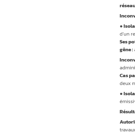
réseau
Inconv
● Isol
d’un r
Ses poi
gêne :
Inconv
admini
Cas par
deux m
● Isol
émissi
Résulta
Autori
travau