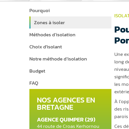
Pourquoi
ISOLA
Zones à isoler
Pou
Méthodes d’isolation
Po
Choix d'isolant
Une ex
Notre méthode d’isolation
long d
niveau
Budget
signif
FAQ
les mo
extéri
NOS AGENCES EN
À l’op
BRETAGNE
des ris
parois 
AGENCE QUIMPER (29)
44 route de Croas Kerhornou
Ces dé