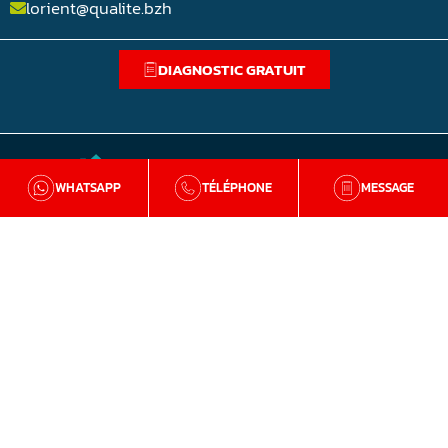
lorient@qualite.bzh
DIAGNOSTIC GRATUIT
WHATSAPP
TÉLÉPHONE
MESSAGE
BZH Qualité
Qui sommes-nous
Nos agences en Bretagne
Avis clients
Tutos et conseils
Recrutement