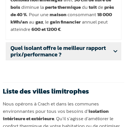
bois
diminue la
perte thermique
du
toit
de
près
de 40 %
. Pour une
maison
consommant
18 000
kWh/an
au
gaz
, le
gain financier
annuel peut
atteindre
600 et 1200 €
.
Quel isolant offre le meilleur rapport
prix/performance ?
Liste des villes limitrophes
Nous opérons à Crach et dans les communes
environnantes pour tous vos besoins d’
isolation
intérieure et extérieure
. Qu’il s’agisse d’améliorer le
confort thermique de votre habitation ou de optimiser