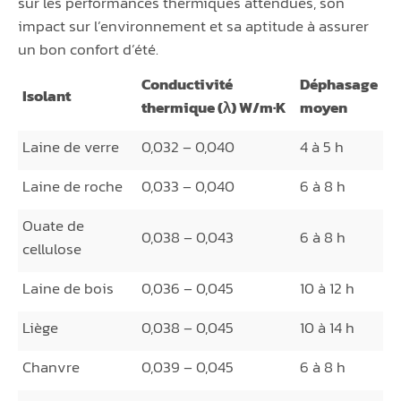
sur les performances thermiques attendues, son
impact sur l’environnement et sa aptitude à assurer
un bon confort d’été.
Conductivité
Déphasage
Isolant
thermique (λ) W/m·K
moyen
Laine de verre
0,032 – 0,040
4 à 5 h
Laine de roche
0,033 – 0,040
6 à 8 h
Ouate de
0,038 – 0,043
6 à 8 h
cellulose
Laine de bois
0,036 – 0,045
10 à 12 h
Liège
0,038 – 0,045
10 à 14 h
Chanvre
0,039 – 0,045
6 à 8 h