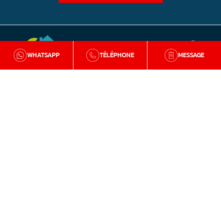
WHATSAPP
TÉLÉPHONE
MESSAGE
BZH Qualité
Qui sommes-nous
Nos agences en Bretagne
Avis clients
Tutos et conseils
Recrutement
Zone d'intervention
Traitement de la mérule