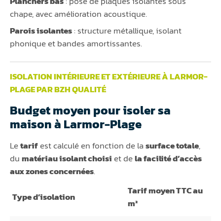
Planchers bas
: pose de plaques isolantes sous
chape, avec amélioration acoustique.
Parois isolantes
: structure métallique, isolant
phonique et bandes amortissantes.
ISOLATION INTÉRIEURE ET EXTÉRIEURE À LARMOR-
PLAGE PAR BZH QUALITÉ
Budget moyen pour isoler sa
maison à Larmor-Plage
Le
tarif
est calculé en fonction de la
surface totale
,
du
matériau isolant choisi
et de
la facilité d’accès
aux zones concernées
.
Tarif moyen TTC au
Type d’isolation
m²