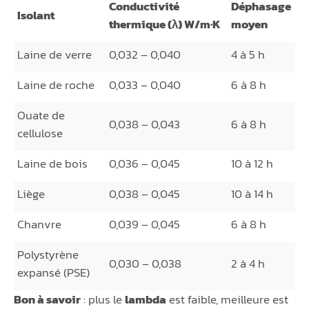
Conductivité
Déphasage
Isolant
thermique (λ) W/m·K
moyen
Laine de verre
0,032 – 0,040
4 à 5 h
Laine de roche
0,033 – 0,040
6 à 8 h
Ouate de
0,038 – 0,043
6 à 8 h
cellulose
Laine de bois
0,036 – 0,045
10 à 12 h
Liège
0,038 – 0,045
10 à 14 h
Chanvre
0,039 – 0,045
6 à 8 h
Polystyrène
0,030 – 0,038
2 à 4 h
expansé (PSE)
Bon à savoir
: plus le
lambda
est faible, meilleure est