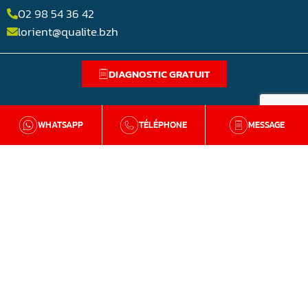
02 98 54 36 42
lorient@qualite.bzh
DIAGNOSTIC GRATUIT
WHATSAPP
TÉLÉPHONE
MESSAGE
BZH Qualité
Qui sommes-nous
Nos agences en Bretagne
Avis clients