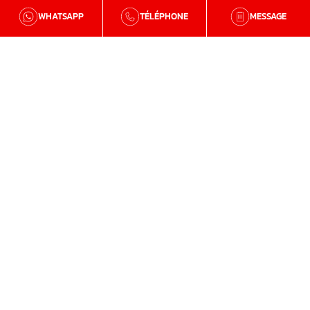
WHATSAPP
TÉLÉPHONE
MESSAGE
BZH Qualité
Qui sommes-nous
Nos agences en Bretagne
Avis clients
Tutos et conseils
Recrutement
Zone d'intervention
Traitement de la mérule
Charpente
Traitement de l’humidité