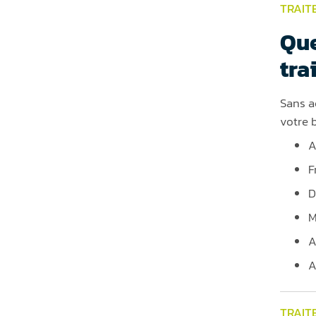
TRAIT
Que
tra
Sans a
votre 
A
F
D
M
A
A
TRAIT