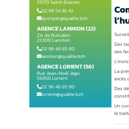
29170 Saint-Evarzec
Com
02 98 54 36 42
l’h
quimper@qualite.bzh
AGENCE LANNION (22)
Survei
ZA de Buhulien
22300 Lannion
Des ta
02 96 48 85 80
des fe
lannion@qualite.bzh
L’mois
AGENCE LORIENT (56)
La pré
Rue Jean-Noël Jégo
56850 Lorient
excès 
02 96 48 85 80
Des dé
lorient@qualite.bzh
consti
Un con
le tra