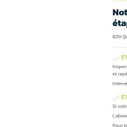
Not
éta
BZH Qu
ÉT
Inspec
et repé
Interv
É
Si vot
L’abse
Pour t