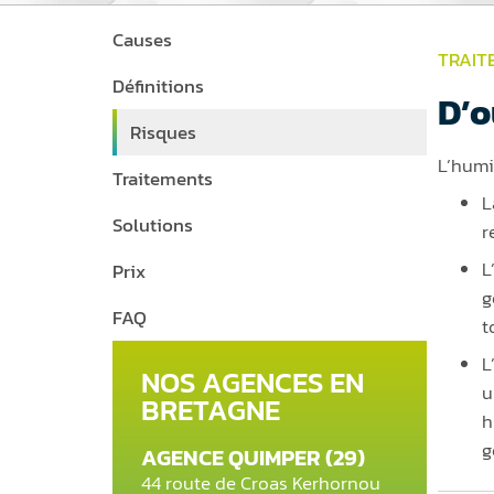
Causes
TRAIT
Définitions
D’o
Risques
L’humi
Traitements
L
Solutions
r
L
Prix
g
FAQ
t
L
NOS AGENCES EN
u
BRETAGNE
h
g
AGENCE QUIMPER (29)
44 route de Croas Kerhornou