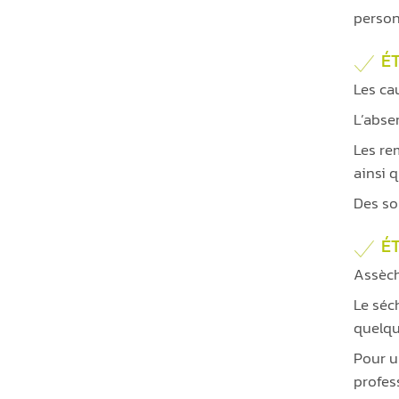
person
ÉT
Les ca
L’abse
Les re
ainsi 
Des so
É
Assèc
Le séc
quelqu
Pour u
profes