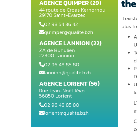
the
AGENCE QUIMPER (29)
44 route de Croas Kerhornou
29170 Saint-Evarzec
Il exis
02 98 54 36 42
plus f
quimper@qualite.bzh
A
AGENCE LANNION (22)
U
ZA de Buhulien
T
22300 Lannion
d
02 96 48 85 80
P
lannion@qualite.bzh
D
AGENCE LORIENT (56)
U
Rue Jean-Noël Jégo
l
56850 Lorient
L
02 96 48 85 80
a
lorient@qualite.bzh
C
c