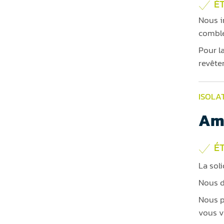
ÉT
Nous i
comble
Pour l
revête
ISOLA
Am
ÉT
La sol
Nous d
Nous p
vous v