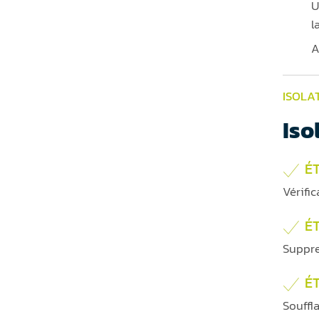
U
l
A
ISOLA
Iso
ÉT
Vérific
É
Suppre
ÉT
Souffl