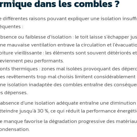
rmique dans les combles ?
te différentes raisons pouvant expliquer une isolation insuffi
réquentes :
bsence ou faiblesse d’isolation : le toit laisse s’échapper ju
ne mauvaise ventilation entrave la circulation et l’évacuatio
oiture vieillissante : les éléments sont souvent détériorés et
eviennent peu performants.
onts thermiques : zones mal isolées provoquant des déperd
es revêtements trop mal choisis limitent considérablement l
ne isolation inadaptée des combles entraîne des conséquence
es dépenses.
’absence d’une isolation adéquate entraîne une diminutio
tteindre jusqu’à 30 %, ce qui réduit la performance énergét
e manque favorise la dégradation progressive des matéria
ondensation.