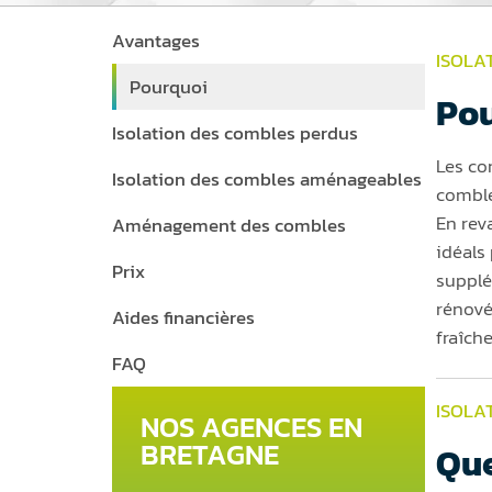
Avantages
ISOLA
Pourquoi
Pou
Isolation des combles perdus
Les co
Isolation des combles aménageables
comble
En rev
Aménagement des combles
idéals
Prix
supplé
rénovée
Aides financières
fraîch
FAQ
ISOLA
NOS AGENCES EN
BRETAGNE
Que