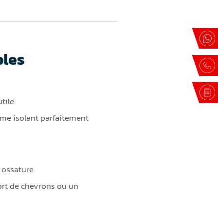
bles
tile.
tème isolant parfaitement
 ossature.
ort de chevrons ou un