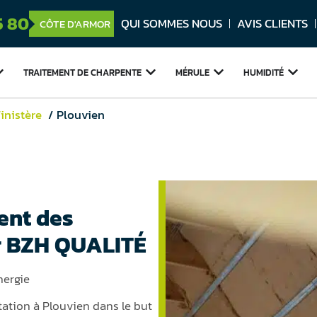
5 80
QUI SOMMES NOUS
AVIS CLIENTS
CÔTE D'ARMOR
TRAITEMENT DE
CHARPENTE
MÉRULE
HUMIDITÉ
inistère
Plouvien
ent des
r BZH QUALITÉ
nergie
ation à Plouvien dans le but