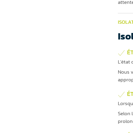
attent
ISOLA
Iso
ÉT
L’état 
Nous v
approp
É
Lorsqu
Selon 
prolon