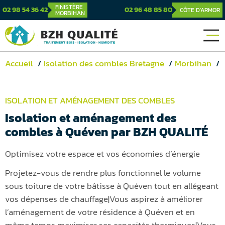
FINISTÈRE
02 98 54 36 42
02 96 48 85 80
CÔTE D'ARMOR
MORBIHAN
Accueil
Isolation des combles Bretagne
Morbihan
ISOLATION ET AMÉNAGEMENT DES COMBLES
Isolation et aménagement des
combles à Quéven par BZH QUALITÉ
Optimisez votre espace et vos économies d’énergie
Projetez-vous de rendre plus fonctionnel le volume
sous toiture de votre bâtisse à Quéven tout en allégeant
vos dépenses de chauffage|Vous aspirez à améliorer
l’aménagement de votre résidence à Quéven et en
même temps maximiser ses capacités thermiques|Vous