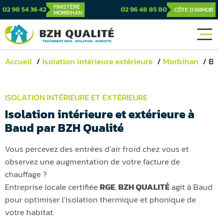
FINISTÈRE
02 98 54 36 42
02 96 48 85 80
CÔTE D'ARMOR
MORBIHAN
Accueil
Isolation intérieure extérieure
Morbihan
Bau
ISOLATION INTÉRIEURE ET EXTÉRIEURE
Isolation intérieure et extérieure à
Baud par BZH Qualité
Vous percevez des entrées d’air froid chez vous et
observez une augmentation de votre facture de
chauffage ?
Entreprise locale certifiée
RGE
,
BZH QUALITÉ
agit à Baud
pour optimiser l’isolation thermique et phonique de
votre habitat.