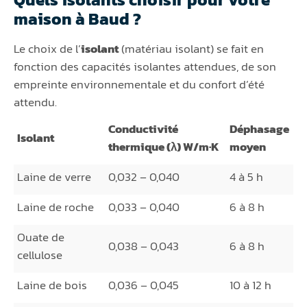
maison à Baud ?
Le choix de l’
isolant
(matériau isolant) se fait en
fonction des capacités isolantes attendues, de son
empreinte environnementale et du confort d’été
attendu.
Conductivité
Déphasage
Isolant
thermique (λ) W/m·K
moyen
Laine de verre
0,032 – 0,040
4 à 5 h
Laine de roche
0,033 – 0,040
6 à 8 h
Ouate de
0,038 – 0,043
6 à 8 h
cellulose
Laine de bois
0,036 – 0,045
10 à 12 h