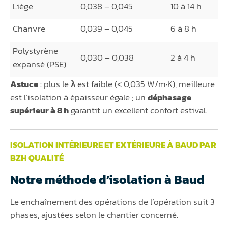
Liège
0,038 – 0,045
10 à 14 h
Chanvre
0,039 – 0,045
6 à 8 h
Polystyrène
0,030 – 0,038
2 à 4 h
expansé (PSE)
Astuce
: plus le
λ
est faible (< 0,035 W/m·K), meilleure
est l’isolation à épaisseur égale ; un
déphasage
supérieur à 8 h
garantit un excellent confort estival.
ISOLATION INTÉRIEURE ET EXTÉRIEURE À BAUD PAR
BZH QUALITÉ
Notre méthode d’isolation à Baud
Le enchaînement des opérations de l’opération suit 3
phases, ajustées selon le chantier concerné.