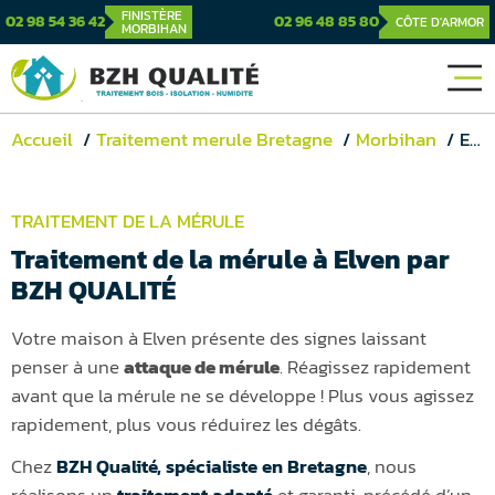
FINISTÈRE
02 98 54 36 42
02 96 48 85 80
CÔTE D'ARMOR
MORBIHAN
Accueil
Traitement merule Bretagne
Morbihan
Elven
TRAITEMENT DE LA MÉRULE
Traitement de la mérule à Elven par
BZH QUALITÉ
Votre maison à Elven présente des signes laissant
penser à une
attaque de mérule
. Réagissez rapidement
avant que la mérule ne se développe ! Plus vous agissez
rapidement, plus vous réduirez les dégâts.
Chez
BZH Qualité, spécialiste en Bretagne
, nous
réalisons un
traitement adapté
et garanti, précédé d’un