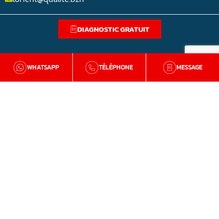
DIAGNOSTIC GRATUIT
WHATSAPP
TÉLÉPHONE
MESSAGE
BZH Qualité
Qui sommes-nous
Nos agences en Bretagne
Avis clients
Tutos et conseils
Recrutement