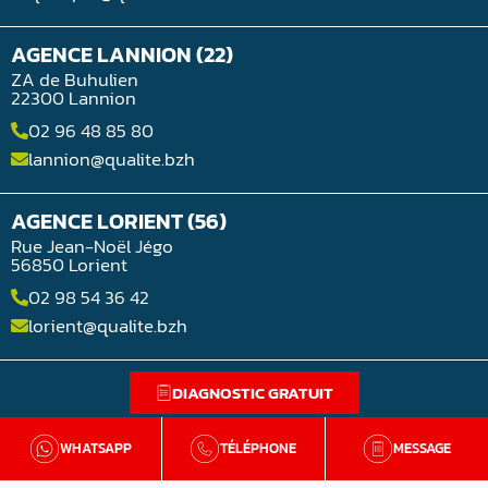
AGENCE LANNION (22)
ZA de Buhulien
22300 Lannion
02 96 48 85 80
lannion@qualite.bzh
AGENCE LORIENT (56)
Rue Jean-Noël Jégo
56850 Lorient
02 98 54 36 42
lorient@qualite.bzh
DIAGNOSTIC GRATUIT
WHATSAPP
TÉLÉPHONE
MESSAGE