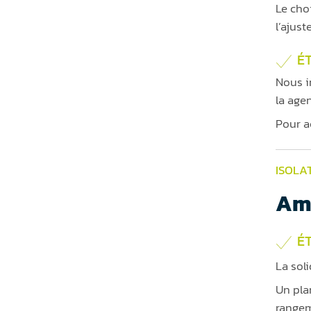
Le cho
l’ajus
ÉT
Nous i
la age
Pour a
ISOLA
Am
ÉT
La sol
Un pla
rangem