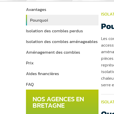
Avantages
ISOLA
Pourquoi
Pou
Isolation des combles perdus
Les co
Isolation des combles aménageables
access
aménag
Aménagement des combles
pièces
Prix
représ
isolat
Aides financières
chaleur
FAQ
serre 
NOS AGENCES EN
ISOLA
BRETAGNE
Que