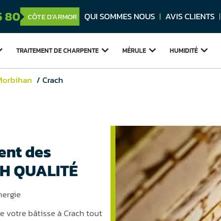
5 80
QUI SOMMES NOUS
AVIS CLIENTS
CÔTE D'ARMOR
TRAITEMENT DE
CHARPENTE
MÉRULE
HUMIDITÉ
Morbihan
Crach
ent des
ZH QUALITÉ
nergie
e votre bâtisse à Crach tout