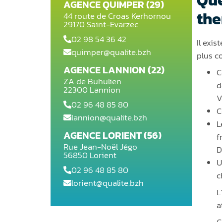
AGENCE QUIMPER (29)
the
44 route de Croas Kerhornou
29170 Saint-Evarzec
02 98 54 36 42
Il exis
quimper@qualite.bzh
plus 
AGENCE LANNION (22)
C
ZA de Buhulien
d
22300 Lannion
V
02 96 48 85 80
C
lannion@qualite.bzh
L
AGENCE LORIENT (56)
f
Rue Jean-Noël Jégo
D
56850 Lorient
U
02 96 48 85 80
c
lorient@qualite.bzh
L
a
C