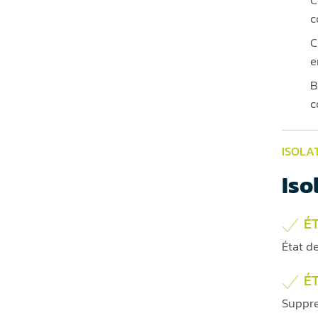
c
C
e
B
c
ISOLA
Iso
ÉT
État d
É
Suppre