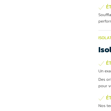
ÉT
Souffl
perfor
ISOLA
Iso
ÉT
Un exa
Des or
pour v
É
Nos te