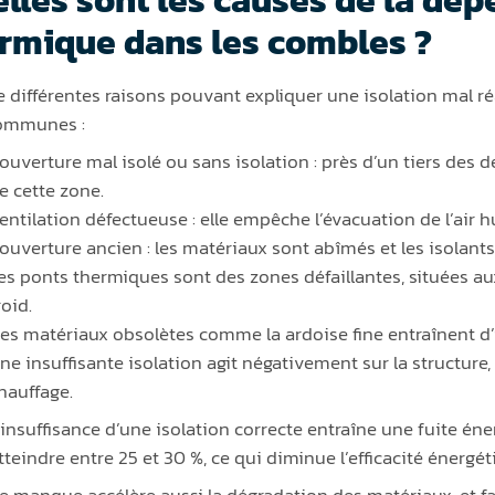
rmique dans les combles ?
te différentes raisons pouvant expliquer une isolation mal réa
communes :
ouverture mal isolé ou sans isolation : près d’un tiers des 
e cette zone.
entilation défectueuse : elle empêche l’évacuation de l’air 
ouverture ancien : les matériaux sont abîmés et les isolants 
es ponts thermiques sont des zones défaillantes, situées aux
roid.
es matériaux obsolètes comme la ardoise fine entraînent d
ne insuffisante isolation agit négativement sur la structure,
hauffage.
’insuffisance d’une isolation correcte entraîne une fuite é
tteindre entre 25 et 30 %, ce qui diminue l’efficacité énergét
e manque accélère aussi la dégradation des matériaux, et fa