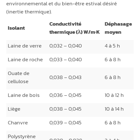
environnemental et du bien-être estival désiré
(inertie thermique).
Conductivité
Déphasage
Isolant
thermique (λ) W/m·K
moyen
Laine de verre
0,032 – 0,040
4 à 5 h
Laine de roche
0,033 – 0,040
6 à 8 h
Ouate de
0,038 – 0,043
6 à 8 h
cellulose
Laine de bois
0,036 – 0,045
10 à 12 h
Liège
0,038 – 0,045
10 à 14 h
Chanvre
0,039 – 0,045
6 à 8 h
Polystyrène