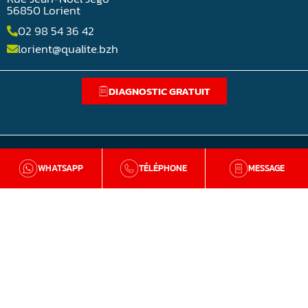
56850 Lorient
02 98 54 36 42
lorient@qualite.bzh
DIAGNOSTIC GRATUIT
WHATSAPP
TÉLÉPHONE
MESSAGE
BZH Qualité
Qui sommes-nous
Nos agences en Bretagne
Avis clients