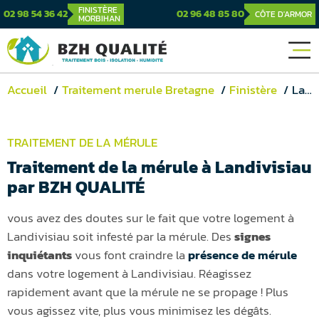
FINISTÈRE
02 98 54 36 42
02 96 48 85 80
CÔTE D'ARMOR
MORBIHAN
Accueil
Traitement merule Bretagne
Finistère
Landivisiau
TRAITEMENT DE LA MÉRULE
Traitement de la mérule à Landivisiau
par BZH QUALITÉ
vous avez des doutes sur le fait que votre logement à
Landivisiau soit infesté par la mérule. Des
signes
inquiétants
vous font craindre la
présence de mérule
dans votre logement à Landivisiau. Réagissez
rapidement avant que la mérule ne se propage ! Plus
vous agissez vite, plus vous minimisez les dégâts.