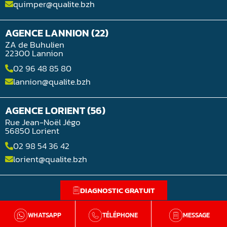
quimper@qualite.bzh
AGENCE LANNION (22)
ZA de Buhulien
22300 Lannion
02 96 48 85 80
lannion@qualite.bzh
AGENCE LORIENT (56)
Rue Jean-Noël Jégo
56850 Lorient
02 98 54 36 42
lorient@qualite.bzh
DIAGNOSTIC GRATUIT
WHATSAPP
TÉLÉPHONE
MESSAGE