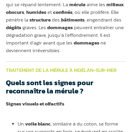
qui se répand lentement. La
mérule
aime les
milieux
obscurs
,
humides
et
confinés
, où elle prolifère. Elle
pénètre la
structure
des
bâtiments
, engendrant des
dégâts
graves. Les
dommages
peuvent entraîner une
dégradation grave, jusqu’à l’effondrement. Il est
important d’agir avant que les
dommages
ne
deviennent irréversibles.
TRAITEMENT DE LA MÉRULE À MOËLAN-SUR-MER
Quels sont les signes pour
reconnaître la mérule ?
Signes visuels et olfactifs
Un
voile blanc
, similaire à du coton, se forme
sur vos supports en bois, se évoluant en croûte