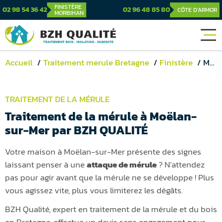
FINISTÈRE
02 98 54 36 42
02 96 48 85 80
CÔTE D'ARMOR
MORBIHAN
Accueil
Traitement merule Bretagne
Finistère
Moëlan-sur-Mer
TRAITEMENT DE LA MÉRULE
Traitement de la mérule à Moëlan-
sur-Mer par BZH QUALITÉ
Votre maison à Moëlan-sur-Mer présente des signes
laissant penser à une
attaque de mérule
? N’attendez
pas pour agir avant que la mérule ne se développe ! Plus
vous agissez vite, plus vous limiterez les dégâts.
BZH Qualité, expert en traitement de la mérule et du bois
en Bretagne, effectue un devis sans engagement pour