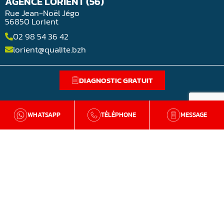
AGENCE LORIENT (56)
Rue Jean-Noël Jégo
56850 Lorient
02 98 54 36 42
lorient@qualite.bzh
DIAGNOSTIC GRATUIT
WHATSAPP
TÉLÉPHONE
MESSAGE
BZH Qualité
Qui sommes-nous
Nos agences en Bretagne