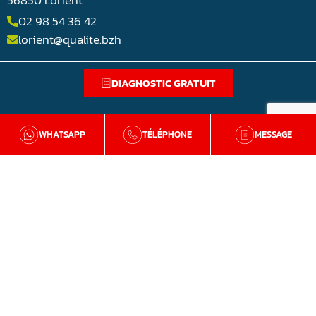
56850 Lorient
02 98 54 36 42
lorient@qualite.bzh
DIAGNOSTIC GRATUIT
WHATSAPP
TÉLÉPHONE
MESSAGE
BZH Qualité
Qui sommes-nous
Nos agences en Bretagne
Avis clients