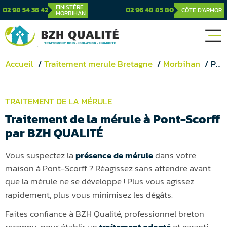
FINISTÈRE
02 98 54 36 42
02 96 48 85 80
CÔTE D'ARMOR
MORBIHAN
Accueil
Traitement merule Bretagne
Morbihan
Pont-Scorff
TRAITEMENT DE LA MÉRULE
Traitement de la mérule à Pont-Scorff
par BZH QUALITÉ
Vous suspectez la
présence de mérule
dans votre
maison à Pont-Scorff ? Réagissez sans attendre avant
que la mérule ne se développe ! Plus vous agissez
rapidement, plus vous minimisez les dégâts.
Faites confiance à BZH Qualité, professionnel breton
reconnu, pour établir un
traitement adapté
et garanti,