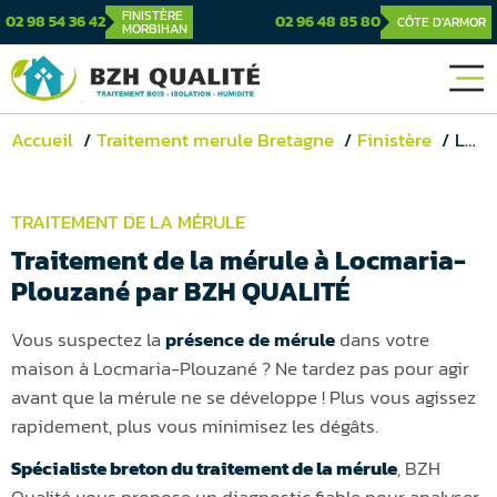
FINISTÈRE
02 98 54 36 42
02 96 48 85 80
CÔTE D'ARMOR
MORBIHAN
Accueil
Traitement merule Bretagne
Finistère
Locmaria-Plouzané
TRAITEMENT DE LA MÉRULE
Traitement de la mérule à Locmaria-
Plouzané par BZH QUALITÉ
Vous suspectez la
présence de mérule
dans votre
maison à Locmaria-Plouzané ? Ne tardez pas pour agir
avant que la mérule ne se développe ! Plus vous agissez
rapidement, plus vous minimisez les dégâts.
Spécialiste breton du traitement de la mérule
, BZH
Qualité vous propose un diagnostic fiable pour analyser