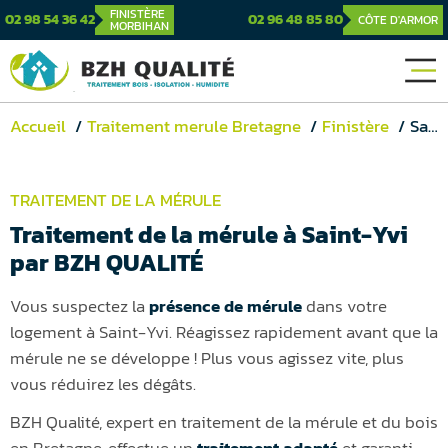
FINISTÈRE
02 98 54 36 42
02 96 48 85 80
CÔTE D'ARMOR
MORBIHAN
Accueil
Traitement merule Bretagne
Finistère
Saint-Yvi
TRAITEMENT DE LA MÉRULE
Traitement de la mérule à Saint-Yvi
par BZH QUALITÉ
Vous suspectez la
présence de mérule
dans votre
logement à Saint-Yvi. Réagissez rapidement avant que la
mérule ne se développe ! Plus vous agissez vite, plus
vous réduirez les dégâts.
BZH Qualité, expert en traitement de la mérule et du bois
en Bretagne, effectue un
traitement adapté
et garanti,