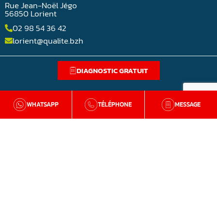
Rue Jean-Noël Jégo
56850 Lorient
02 98 54 36 42
lorient@qualite.bzh
DIAGNOSTIC GRATUIT
WHATSAPP
TÉLÉPHONE
MESSAGE
BZH Qualité
Qui sommes-nous
Nos agences en Bretagne