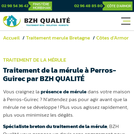
FINISTÈRE
02 98 54 36 42
02 96 48 85 80
CÔTE D'ARMOR
MORBIHAN
Accueil
Traitement merule Bretagne
Côtes d’Armor
TRAITEMENT DE LA MÉRULE
Traitement de la mérule à Perros-
Guirec par BZH QUALITÉ
Vous craignez la
présence de mérule
dans votre maison
à Perros-Guirec ? N’attendez pas pour agir avant que la
mérule ne se développe ! Plus vous agissez rapidement,
plus vous minimisez les dégâts.
Spécialiste breton du traitement de la mérule
, BZH
Qualité vous propose un devis sans engagement pour