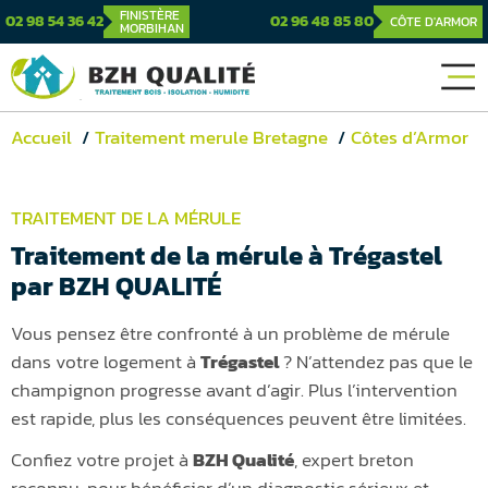
FINISTÈRE
02 98 54 36 42
02 96 48 85 80
CÔTE D'ARMOR
MORBIHAN
Accueil
Traitement merule Bretagne
Côtes d’Armor
TRAITEMENT DE LA MÉRULE
Traitement de la mérule à Trégastel
par BZH QUALITÉ
Vous pensez être confronté à un problème de mérule
dans votre logement à
Trégastel
? N’attendez pas que le
champignon progresse avant d’agir. Plus l’intervention
est rapide, plus les conséquences peuvent être limitées.
Confiez votre projet à
BZH Qualité
, expert breton
reconnu, pour bénéficier d’un diagnostic sérieux et