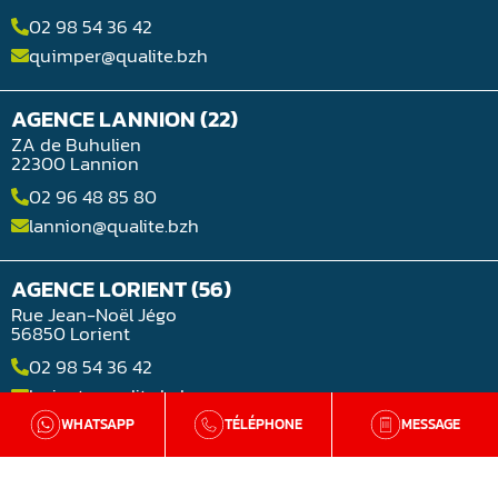
02 98 54 36 42
quimper@qualite.bzh
AGENCE LANNION (22)
ZA de Buhulien
22300 Lannion
02 96 48 85 80
lannion@qualite.bzh
AGENCE LORIENT (56)
Rue Jean-Noël Jégo
56850 Lorient
02 98 54 36 42
lorient@qualite.bzh
WHATSAPP
TÉLÉPHONE
MESSAGE
DIAGNOSTIC GRATUIT