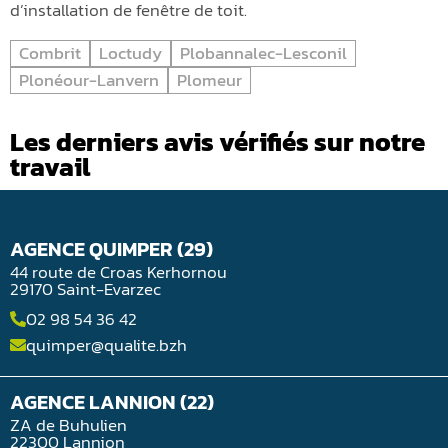
d’installation de fenêtre de toit.
Combrit
Loctudy
Plobannalec-Lesconil
Plonéour-Lanvern
Plomeur
Les derniers avis vérifiés sur notre
travail
AGENCE QUIMPER (29)
44 route de Croas Kerhornou
29170 Saint-Evarzec
02 98 54 36 42
quimper@qualite.bzh
AGENCE LANNION (22)
ZA de Buhulien
22300 Lannion