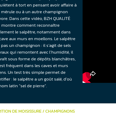
quiètent à tort en pensant avoir affaire à
a mérule ou à un autre champignon
ivore. Dans cette vidéo, BZH QUALITÉ
 montre comment reconnaître
lement le salpêtre, notamment dans
cave aux murs en moellons. Le salpêtre
t pas un champignon : il s’agit de sels
raux qui remontent avec l’humidité, il
raît sous forme de dépôts blanchâtres,
l est fréquent dans les caves et murs
ens. Un test très simple permet de
ntifier : le salpêtre a un goût salé, d’où
nom latin “sel de pierre”.
ITION DE MOISISSURE / CHAMPIGNONS