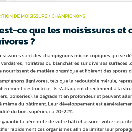
ITION DE MOISISSURE / CHAMPIGNONS
est-ce que les moisissures et
nivores ?
isissures sont des champignons microscopiques qui se dé
 verdâtres, noirâtres ou blanchâtres sur diverses surfaces l
se nourrissent de matière organique et libèrent des spores da
ampignons lignivores, tels que la redoutable mérule, repr
ulièrement destructrice. Ils s’attaquent directement à la str
ers, boiseries), la dégradent en profondeur et peuvent alle
té même du bâtiment. Leur développement est généralement
dité du bois supérieur à 20-22%.
 garantir la pérennité de votre bâti et assurer votre sécurité
tifier rapidement ces organismes afin de limiter leur propa