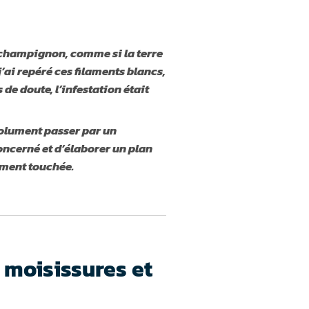
e champignon, comme si la terre
’ai repéré ces filaments blancs,
 de doute, l’infestation était
solument passer par un
oncerné et d’élaborer un plan
ement touchée.
 moisissures et