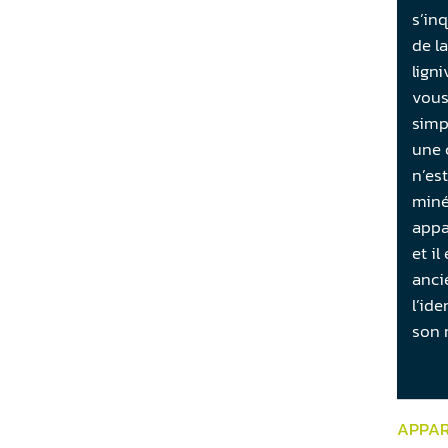
s’in
de l
lign
vous
simp
une 
n’es
miné
appa
et i
anci
l’ide
son 
APPAR