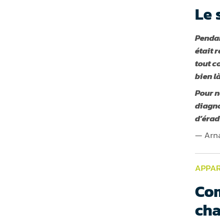
Le 
Pendan
était 
tout c
bien l
Pour n
diagno
d’érad
— Arna
APPAR
Com
ch