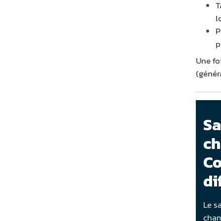
T
l
P
p
Une fo
(génér
Sa
ch
Co
di
Le s
cham