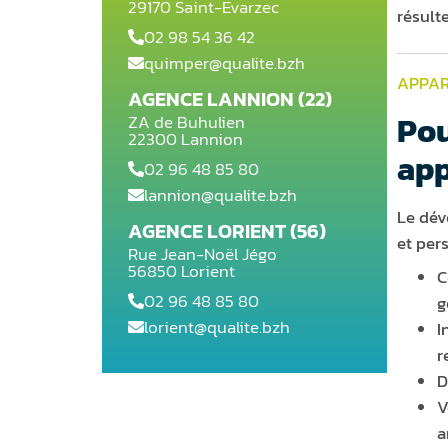
29170 Saint-Evarzec
résulte
02 98 54 36 42
quimper@qualite.bzh
APPAR
AGENCE LANNION (22)
Pou
ZA de Buhulien
22300 Lannion
app
02 96 48 85 80
lannion@qualite.bzh
Le dév
AGENCE LORIENT (56)
et per
Rue Jean-Noël Jégo
56850 Lorient
C
02 96 48 85 80
g
lorient@qualite.bzh
I
r
D
V
a