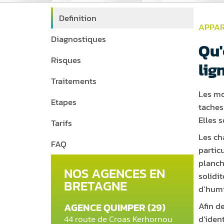
Definition
APPAR
Diagnostiques
Qu'
Risques
lig
Traitements
Les mo
Etapes
taches
Elles 
Tarifs
Les ch
FAQ
partic
planch
NOS AGENCES EN
solidi
BRETAGNE
d’humi
Afin de
AGENCE QUIMPER (29)
44 route de Croas Kerhornou
d’iden