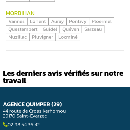
MORBIHAN
Vannes
Lorient
Auray
Pontivy
Ploërmel
Questembert
Guidel
Quéven
Sarzeau
Muzillac
Pluvigner
Locminé
Les derniers avis vérifiés sur notre
travail
AGENCE QUIMPER (29)
44 route de Croas Kerhornou
29170 Saint-Evarzec
02 98 54 36 42