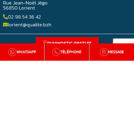
Rue Jean-Noël Jégo
56850 Lorient
02 98 54 36 42
lorient@qualite.bzh
DIAGNOSTIC GRATUIT
WHATSAPP
TÉLÉPHONE
MESSAGE
BZH Qualité
Qui sommes-nous
Nos agences en Bretagne