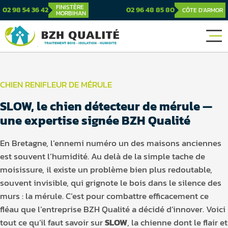
FINISTÈRE
02 98 54 36 42
02 96 48 85 80
CÔTE D'ARMOR
MORBIHAN
CHIEN RENIFLEUR DE MÉRULE
SLOW, le chien détecteur de mérule —
une expertise signée BZH Qualité
En Bretagne, l’ennemi numéro un des maisons anciennes
est souvent l’humidité. Au delà de la simple tache de
moisissure, il existe un problème bien plus redoutable,
souvent invisible, qui grignote le bois dans le silence des
murs : la mérule. C’est pour combattre efficacement ce
fléau que l’entreprise BZH Qualité a décidé d’innover. Voici
tout ce qu’il faut savoir sur
SLOW
, la chienne dont le flair et