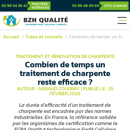
FINISTÈRE
02 98 54 36 42
02 96 48 85 80
CÔTE D'ARMOR
MORBIHAN
Accueil
Tutos et conseils
Combien de temps un traitement de charpente reste efficace ?
TRAITEMENT ET RÉNOVATION DE CHARPENTE
Combien de temps un
traitement de charpente
reste efficace ?
AUTEUR : ARNAUD COUDRAY
|
PUBLIÉ LE : 25
FÉVRIER 2026
La durée d’efficacité d’un traitement de
charpente est encadrée par des normes
industrielles. En France, la référence validée
par les organismes de certification comme le
FCBA (Institut technologique Forêt Cellulose