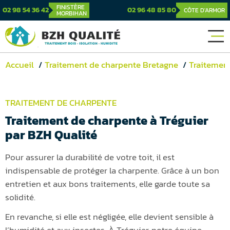
FINISTÈRE
02 98 54 36 42
02 96 48 85 80
CÔTE D'ARMOR
MORBIHAN
Accueil
Traitement de charpente Bretagne
Traitement
TRAITEMENT DE CHARPENTE
Traitement de charpente à Tréguier
par BZH Qualité
Pour assurer la durabilité de votre toit, il est
indispensable de protéger la charpente. Grâce à un bon
entretien et aux bons traitements, elle garde toute sa
solidité.
En revanche, si elle est négligée, elle devient sensible à
l’humidité et aux insectes. À Tréguier, notre équipe