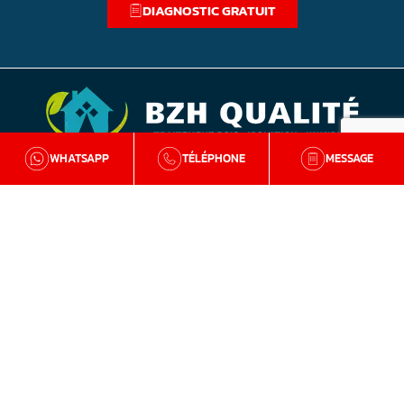
DIAGNOSTIC GRATUIT
WHATSAPP
TÉLÉPHONE
MESSAGE
BZH Qualité
Qui sommes-nous
Nos agences en Bretagne
Avis clients
Tutos et conseils
Recrutement
Zone d'intervention