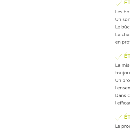
É
Les bo
Un son
Le bûc
La cha
en pro
ÉT
La mis
toujou
Un prod
l’ense
Dans c
l’effic
ÉT
Le pro