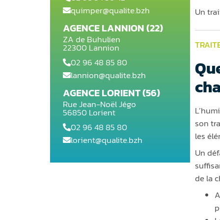
quimper@qualite.bzh
Un tra
AGENCE LANNION (22)
ZA de Buhulien
TRAIT
22300 Lannion
02 96 48 85 80
Que
lannion@qualite.bzh
cha
AGENCE LORIENT (56)
Rue Jean-Noël Jégo
L’humi
56850 Lorient
son tr
02 96 48 85 80
les él
lorient@qualite.bzh
Un défa
suffis
de la 
A
p