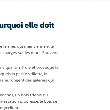
rquoi elle doit
de fermes qui maintiennent le
des charges sur les murs. Souvent
els que la mérule et provoque la
els la petite vrillette, la
phane, rongent des galeries qui
lanches, un bois friable ou
infestation progresse, le bois se
s mycélium.