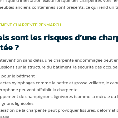
e risque d’infestation existe lorsque des charpentes voisine
eubles anciens contaminés sont présents, ce qui rend un t
EMENT CHARPENTE PENMARCH
ls sont les risques d’une cha
itée ?
ntervention sans délai, une charpente endommagée peut en
ussions sur la structure du bâtiment, la sécurité des occupa
 pour le bâtiment :
sectes xylophages comme la petite et grosse vrillette, le cap
érophane peuvent affaiblir la charpente.
ppement de champignons lignivores (comme la mérule ou l
gnons lignicoles.
tération de la charpente peut provoquer fissures, déformatio
relle.