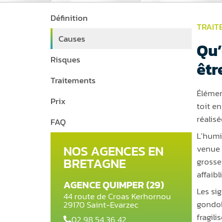
Définition
TRAIT
Causes
Qu’
Risques
êtr
Traitements
Élémen
Prix
toit en
réalisé
FAQ
L’humi
NOS AGENCES EN
venue 
BRETAGNE
grosse
affaibl
AGENCE QUIMPER (29)
Les si
44 route de Croas Kerhornou
gondolé
29170 Saint-Evarzec
fragil
02 98 54 36 42