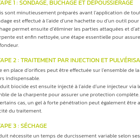
TAPE 1 : SONDAGE, BÛCHAGE ET DÉPOUSSIÉRAGE
is sont minutieusement préparés avant l’application de tout
dage est effectué à l’aide d’une hachette ou d’un outil pour r
hage permet ensuite d’éliminer les parties attaquées et d’att
rpente est enfin nettoyée, une étape essentielle pour assure
fondeur.
APE 2 : TRAITEMENT PAR INJECTION ET PULVÉRIS
e en place d’orifices peut être effectuée sur l’ensemble de la
rs indispensable.
uit biocide est ensuite injecté à l’aide d’une injecteur via l
mble de la charpente pour assurer une protection complète.
ertains cas, un gel à forte pénétration peut également être 
acité du traitement.
APE 3 : SÉCHAGE
duit nécessite un temps de durcissement variable selon ses 