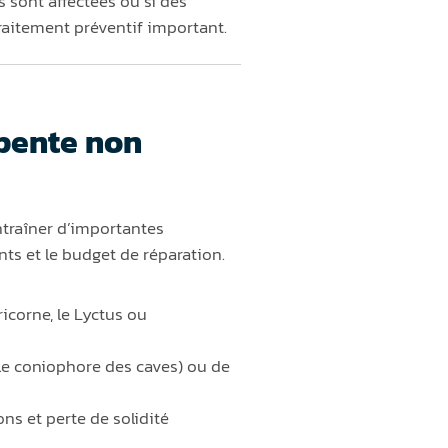
s sont affectées ou si des
raitement préventif important.
rpente non
traîner d’importantes
nts et le budget de réparation.
ricorne, le Lyctus ou
e coniophore des caves) ou de
ns et perte de solidité