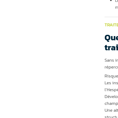
L
m
TRAIT
Que
tra
Sans i
réperc
Risque
Les in
l’Hesp
Dévelo
champi
Une al
structu