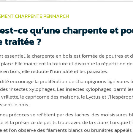
EMENT CHARPENTE PENMARCH
est-ce qu’une charpente et pou
e traitée ?
t essentiel, la charpente en bois est formée de poutres et 
 place. Elle maintient la toiture et distribue la répartition 
e en bois, elle redoute l’humidité et les parasites.
dité encourage la prolifération de champignons lignivores t
des insectes xylophages. Les insectes xylophages, parmi lesqu
 vrillette, le capricorne des maisons, le Lyctus et l’Hespéro
issent le bois.
gnes précoces se reflètent par des taches, des moisissures b
 et la présence de petits trous avec de la sciure. Lorsque l’
ise et l’on observe des filaments blancs ou brunâtres appelé