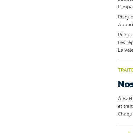
L’impa
Risque
Appari
Risque
Les ré
La val
TRAIT
Nos
À BZH 
et trai
Chaque