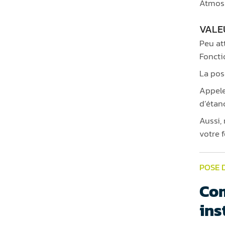
Atmosp
VALE
Peu att
Foncti
La pos
Appele
d’étanc
Aussi,
votre f
POSE 
Com
ins