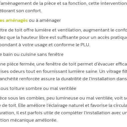
l’aménagement de la pièce et sa fonction, cette interventio
liorant son confort.
es aménagés
ou à aménager
être de toit offre lumière et ventilation, augmentant le confo
lez que la hauteur libre est suffisante pour un accès pratiq
pondant à votre usage et conforme le PLU.
de bain ou cuisine sans fenêtre
ne pièce fermée, une fenêtre de toit permet d’évacuer effic
es odeurs tout en fournissant lumière saine. Un vitrage filtra
anchéité renforcée assure la durabilité de l’installation da
sous toiture sombre ou mal ventilée
èce sous les combles, peu lumineuse ou mal ventilée, voit s
 de toit. Elle améliore l’éclairage naturel et favorise la circula
uration, il est parfois utile de compléter l’installation avec
ation mécanique améliorée.