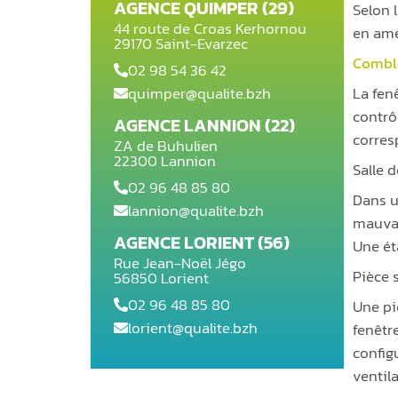
AGENCE QUIMPER (29)
Selon 
44 route de Croas Kerhornou
en amé
29170 Saint-Evarzec
Combl
02 98 54 36 42
quimper@qualite.bzh
La fen
contrô
AGENCE LANNION (22)
corres
ZA de Buhulien
22300 Lannion
Salle 
02 96 48 85 80
Dans u
lannion@qualite.bzh
mauvais
AGENCE LORIENT (56)
Une ét
Rue Jean-Noël Jégo
Pièce 
56850 Lorient
02 96 48 85 80
Une pi
lorient@qualite.bzh
fenêtre
config
ventil