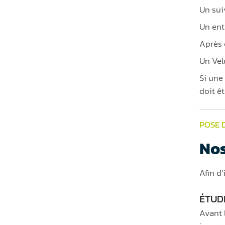
Un sui
Un ent
Après 
Un Vel
Si une 
doit ê
POSE 
Nos
Afin d
ÉTUDE
Avant l