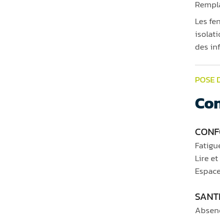
Rempla
Les fe
isolat
des inf
POSE 
Con
CONF
Fatigu
Lire et
Espace
SANT
Absenc