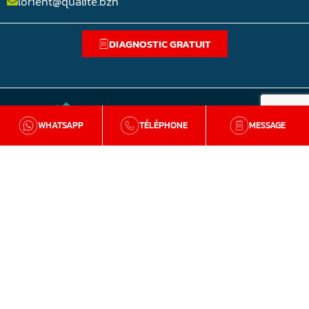
lorient@qualite.bzh
DIAGNOSTIC GRATUIT
WHATSAPP
TÉLÉPHONE
MESSAGE
BZH Qualité
Qui sommes-nous
Nos agences en Bretagne
Avis clients
Tutos et conseils
Recrutement