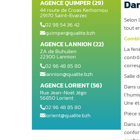
Dan
AGENCE QUIMPER (29)
44 route de Croas Kerhornou
29170 Saint-Evarzec
Selon 
02 98 54 36 42
tout e
quimper@qualite.bzh
Combl
AGENCE LANNION (22)
La fen
ZA de Buhulien
22300 Lannion
contrô
corres
02 96 48 85 80
lannion@qualite.bzh
Salle 
AGENCE LORIENT (56)
Dans u
Rue Jean-Noël Jégo
l’humid
56850 Lorient
Une ét
02 96 48 85 80
Pièce 
lorient@qualite.bzh
Dans u
confort