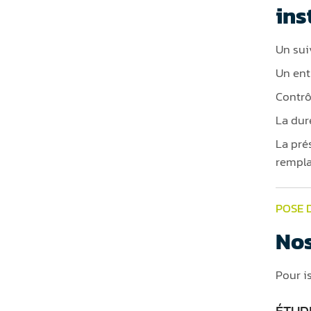
ins
Un sui
Un ent
Contrô
La dur
La pré
rempla
POSE 
Nos
Pour i