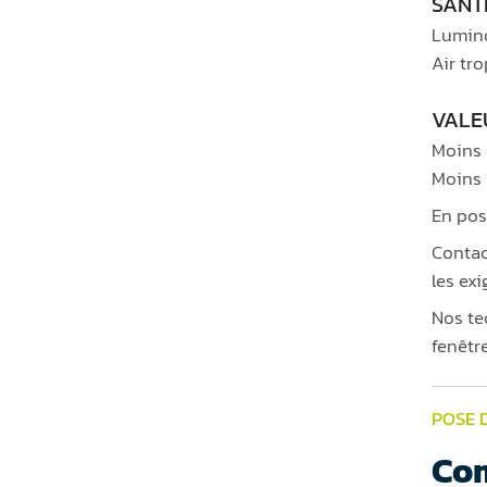
SANT
Lumino
Air tr
VALE
Moins 
Moins 
En pos
Contac
les exi
Nos te
fenêtre
POSE 
Com