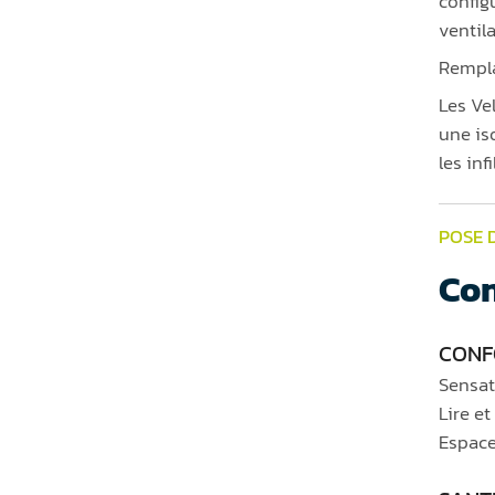
configu
ventil
Rempla
Les Ve
une is
les inf
POSE 
Con
CONF
Sensat
Lire et
Espace