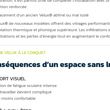
ration, il est parfois utile de compléter l’installation avec 
ation renforcée.
cement d’un ancien Velux® abîmé ou mal isolé
lux® de nouveaux modèles offrent des vitrages performants
olation thermique et phonique supérieure. Les infiltrations e
iltrations et les pertes d’énergie tout en augmentant le confo
DE VELUX À LE CONQUET
séquences d’un espace sans l
ORT VISUEL
ion de fatigue oculaire intense
 travailler devient compliqué
 moins confortable