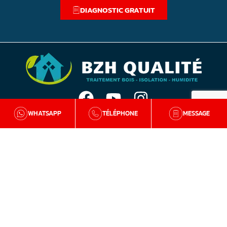
DIAGNOSTIC GRATUIT
WHATSAPP
TÉLÉPHONE
MESSAGE
BZH Qualité
Qui sommes-nous
Nos agences en Bretagne
Avis clients
Tutos et conseils
Recrutement
Zone d'intervention