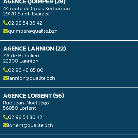
AGENCE QUIMPER (29)
44 route de Croas Kerhornou
29170 Saint-Evarzec
02 98 54 36 42
quimper@qualite.bzh
AGENCE LANNION (22)
ZA de Buhulien
22300 Lannion
02 96 48 85 80
lannion@qualite.bzh
AGENCE LORIENT (56)
Rue Jean-Noël Jégo
56850 Lorient
02 98 54 36 42
lorient@qualite.bzh