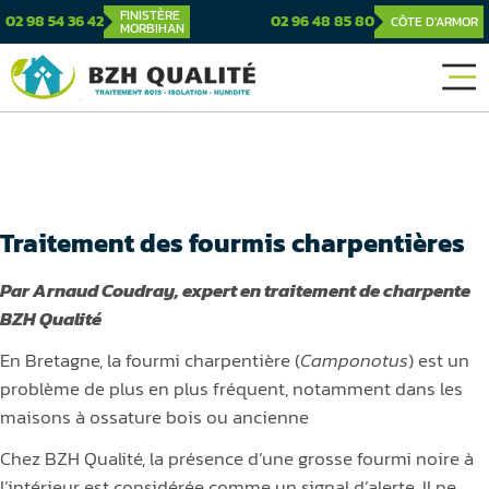
FINISTÈRE
02 98 54 36 42
02 96 48 85 80
CÔTE D'ARMOR
MORBIHAN
Traitement des fourmis charpentières
Par Arnaud Coudray, expert en traitement de charpente
BZH Qualité
En Bretagne, la fourmi charpentière (
Camponotus
) est un
problème de plus en plus fréquent, notamment dans les
maisons à ossature bois ou ancienne
Chez BZH Qualité, la présence d’une grosse fourmi noire à
l’intérieur est considérée comme un signal d’alerte. Il ne